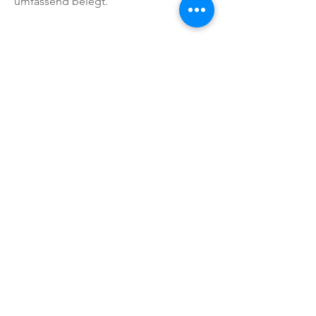
umfassend belegt.
Weitere Informationen in unserem Flyer
Endomed 482
SHOP
Physiofreund
Eine Marke der Sportstain UG
(haftungsbeschränkt)
Heidestr. 35