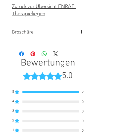
Zurück zur Übersicht ENRAF-
Therapieliegen
Broschüre
Manumed Optimal 3teilig
Bewertungen
5.0
Mit 5 von 5 Sternen bewertet.
5
2
4
0
3
0
2
0
1
0