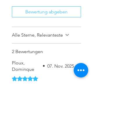
Bewertung abgeben
Alle Sterne, Relevanteste
2 Bewertungen
Ploux,
•
07. Nov. 2025
Dominque
Mit 5 von 5 Sternen bewertet.
Manumed Optimal Typ
245 (elektrisch)
Es lief alles sehr gut, die
Kommunikation war schnell,
persönlich und zuverlässig. Ich
hatte die Sorge, aufgrund des