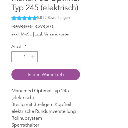
Typ 245 (elektrisch)
Das Rating beträgt 5.0 von fünf Sternen, basierend auf 2
5.0 | 2 Bewertungen
Standardpreis
Sale-
 3.998,00 € 
3.398,30 €
Preis
exkl. MwSt.
|
zzgl. Versandkosten
Anzahl
*
In den Warenkorb
Manumed Optimal Typ 245
(elektrisch)
3teilig mit 3teiligem Kopfteil
elektrische Rundumverstellung
Rollhubsystem
Sperrschalter